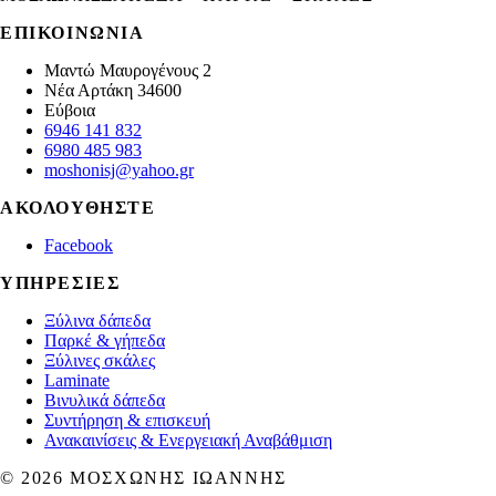
ΕΠΙΚΟΙΝΩΝΊΑ
Μαντώ Μαυρογένους 2
Νέα Αρτάκη
34600
Εύβοια
6946 141 832
6980 485 983
moshonisj@yahoo.gr
ΑΚΟΛΟΥΘΉΣΤΕ
Facebook
ΥΠΗΡΕΣΊΕΣ
Ξύλινα δάπεδα
Παρκέ & γήπεδα
Ξύλινες σκάλες
Laminate
Βινυλικά δάπεδα
Συντήρηση & επισκευή
Ανακαινίσεις & Ενεργειακή Αναβάθμιση
©
2026
ΜΟΣΧΏΝΗΣ ΙΩΆΝΝΗΣ