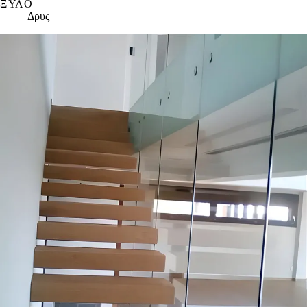
ΞΎΛΟ
Δρυς