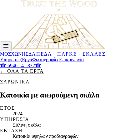
ΜΟΣΧΩΝΗΣ
ΔΆΠΕΔΑ · ΠΑΡΚΈ · ΣΚΆΛΕΣ
Υπηρεσίες
Έργα
Φωτογραφίες
Επικοινωνία
☎
6946 141 832
☎
← ΌΛΑ ΤΑ ΈΡΓΑ
ΣΑΡΩΝΙΚΆ
Κατοικία με αιωρούμενη σκάλα
ΈΤΟΣ
2024
ΥΠΗΡΕΣΊΑ
Ξύλινη σκάλα
ΈΚΤΑΣΗ
Κατοικία υψηλών προδιαγραφών