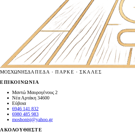
ΜΟΣΧΩΝΗΣ
ΔΆΠΕΔΑ · ΠΑΡΚΈ · ΣΚΆΛΕΣ
ΕΠΙΚΟΙΝΩΝΊΑ
Μαντώ Μαυρογένους 2
Νέα Αρτάκη
34600
Εύβοια
6946 141 832
6980 485 983
moshonisj@yahoo.gr
ΑΚΟΛΟΥΘΉΣΤΕ