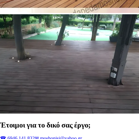
Έτοιμοι για το δικό σας έργο;
☎
6946 141 832
✉
moshonisj@yahoo.gr