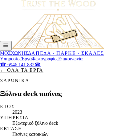
ΜΟΣΧΩΝΗΣ
ΔΆΠΕΔΑ · ΠΑΡΚΈ · ΣΚΆΛΕΣ
Υπηρεσίες
Έργα
Φωτογραφίες
Επικοινωνία
☎
6946 141 832
☎
← ΌΛΑ ΤΑ ΈΡΓΑ
ΣΑΡΩΝΙΚΆ
Ξύλινα deck πισίνας
ΈΤΟΣ
2023
ΥΠΗΡΕΣΊΑ
Εξωτερικό ξύλινο deck
ΈΚΤΑΣΗ
Πισίνες κατοικιών