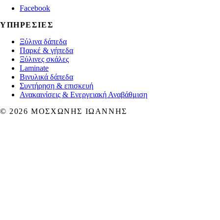
Facebook
ΥΠΗΡΕΣΊΕΣ
Ξύλινα δάπεδα
Παρκέ & γήπεδα
Ξύλινες σκάλες
Laminate
Βινυλικά δάπεδα
Συντήρηση & επισκευή
Ανακαινίσεις & Ενεργειακή Αναβάθμιση
©
2026
ΜΟΣΧΏΝΗΣ ΙΩΆΝΝΗΣ