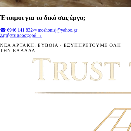
Έτοιμοι για το δικό σας έργο;
☎
6946 141 832
✉
moshonisj@yahoo.gr
Ζητήστε προσφορά →
ΝΈΑ ΑΡΤΆΚΗ
,
ΕΎΒΟΙΑ
· ΕΞΥΠΗΡΕΤΟΎΜΕ ΌΛΗ
ΤΗΝ ΕΛΛΆΔΑ