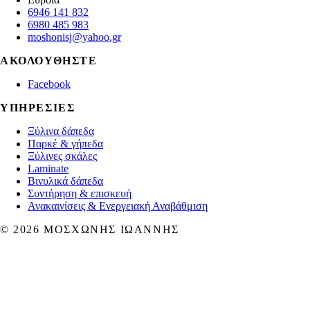
6946 141 832
6980 485 983
moshonisj@yahoo.gr
ΑΚΟΛΟΥΘΉΣΤΕ
Facebook
ΥΠΗΡΕΣΊΕΣ
Ξύλινα δάπεδα
Παρκέ & γήπεδα
Ξύλινες σκάλες
Laminate
Βινυλικά δάπεδα
Συντήρηση & επισκευή
Ανακαινίσεις & Ενεργειακή Αναβάθμιση
©
2026
ΜΟΣΧΏΝΗΣ ΙΩΆΝΝΗΣ