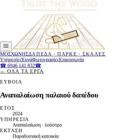
ΜΟΣΧΩΝΗΣ
ΔΆΠΕΔΑ · ΠΑΡΚΈ · ΣΚΆΛΕΣ
Υπηρεσίες
Έργα
Φωτογραφίες
Επικοινωνία
☎
6946 141 832
☎
← ΌΛΑ ΤΑ ΈΡΓΑ
ΕΎΒΟΙΑ
Αναπαλαίωση παλαιού δαπέδου
ΈΤΟΣ
2024
ΥΠΗΡΕΣΊΑ
Αναπαλαίωση · λούστρο
ΈΚΤΑΣΗ
Παραδοσιακή κατοικία